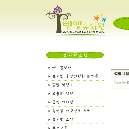
02월 1
Write by