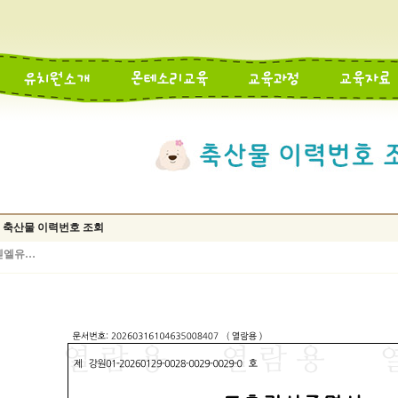
1일 축산물 이력번호 조회
벧엘유…