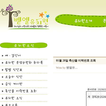
01월 28일 축산물 이력번호 조회
벧엘유…
Write by