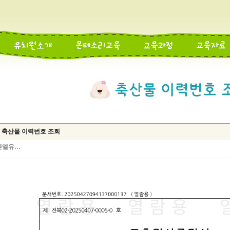
4일 축산물 이력번호 조회
벧엘유…