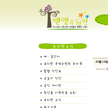
04월 1
Write by