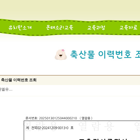
7일 축산물 이력번호 조회
벧엘유…