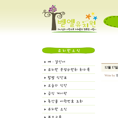
12월 1
Write by