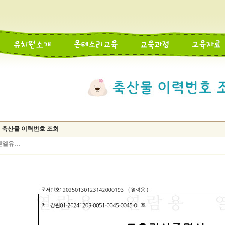
9일 축산물 이력번호 조회
벧엘유…