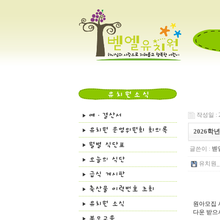
작성일 : 25
2026학
글쓴이 :
벧
유치원_입
원아모집 
다운 받으